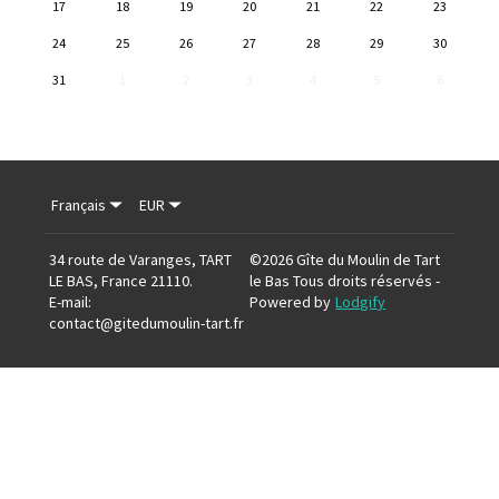
17
18
19
20
21
22
23
24
25
26
27
28
29
30
31
1
2
3
4
5
6
Français
EUR
34 route de Varanges, TART
©
2026
Gîte du Moulin de Tart
LE BAS, France 21110
.
le Bas
Tous droits réservés
-
E-mail
:
Powered by
Lodgify
contact@gitedumoulin-tart.fr