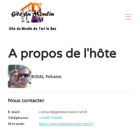
Gîte du Moulin de Tart le Bas
Accueil
A propos de l'hôte
Description
Localisation
Gallerie Photos
Tarifs
BIDAL Yohann
Nous contacter
▾
Nous contacter
E-mail
:
contact@gitedumoulin-tart.fr
Téléphone
:
+33687736480
Site web
:
https://www.gitedumoulin-tart.fr/