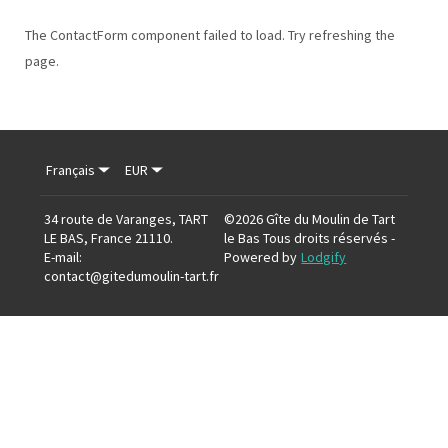
The ContactForm component failed to load. Try refreshing the
page.
Français
EUR
34 route de Varanges, TART
©
2026
Gîte du Moulin de Tart
LE BAS, France 21110
.
le Bas
Tous droits réservés
-
E-mail
:
Powered by
Lodgify
contact@gitedumoulin-tart.fr