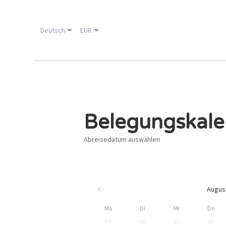
Deutsch
EUR
Belegungskale
Abreisedatum auswählen
Augus
Mo
Di
Mi
Do
27
28
29
30