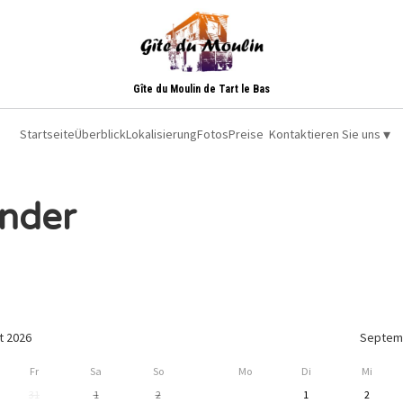
Gîte du Moulin de Tart le Bas
▾
Startseite
Überblick
Lokalisierung
Fotos
Preise
Kontaktieren Sie uns
nder
t 2026
Septem
Fr
Sa
So
Mo
Di
Mi
31
1
2
1
2