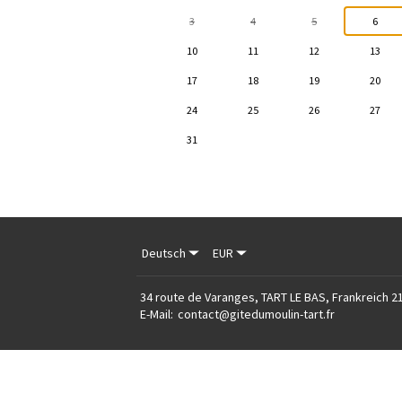
3
4
5
6
10
11
12
13
17
18
19
20
24
25
26
27
31
Deutsch
EUR
34 route de Varanges, TART LE BAS, Frankreich 2
E-Mail
:
contact@gitedumoulin-tart.fr