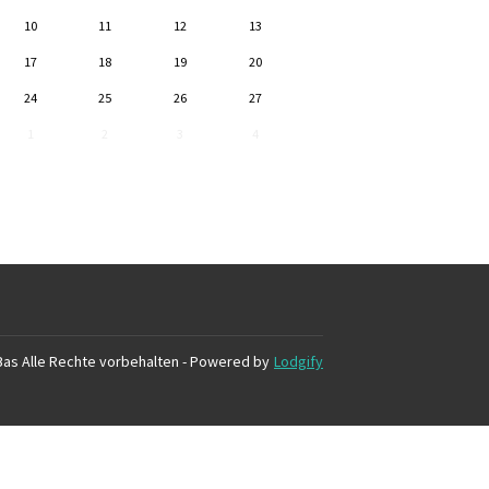
10
11
12
13
17
18
19
20
24
25
26
27
1
2
3
4
Bas
Alle Rechte vorbehalten
- Powered by
Lodgify