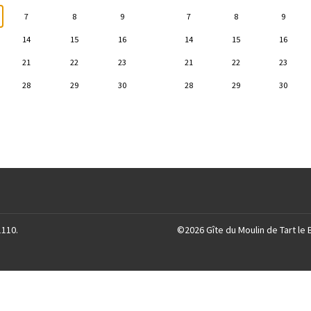
7
8
9
7
8
9
14
15
16
14
15
16
21
22
23
21
22
23
28
29
30
28
29
30
1110
.
©
2026
Gîte du Moulin de Tart le 