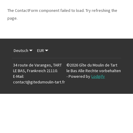
The ContactForm component failed to load. Try refreshing the
page.
Deutsch
EUR
34 route de Varanges, TART
©
2026
Gîte du Moulin de Tart
LE BAS, Frankreich 21110
.
le Bas
Alle Rechte vorbehalten
E-Mail
:
- Powered by
Lodgify
contact@gitedumoulin-tart.fr