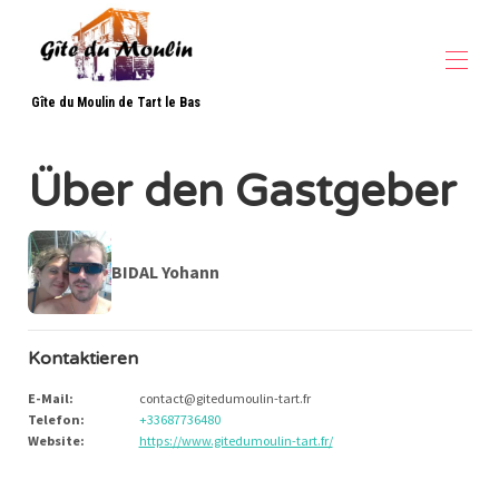
Gîte du Moulin de Tart le Bas
Startseite
Über den Gastgeber
Überblick
Lokalisierung
Fotos
Preise
BIDAL Yohann
Kontaktieren Sie uns
▾
Kontaktieren
E-Mail
:
contact@gitedumoulin-tart.fr
Telefon
:
+33687736480
Website
:
https://www.gitedumoulin-tart.fr/